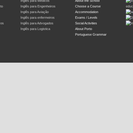
Inglês para Médicos
About the School
rto
Inglês para Engenheiros
Choose a Course
Inglês para Aviação
Accommodation
Inglês para enfermeiros
Exams / Levels
vos
Inglês para Advogados
Social Activities
Inglês para Logistica
About Porto
Portuguese Grammar