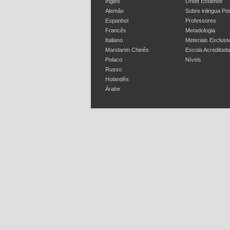
Inglês
Onde Estamos
Alemão
Sobre inlingua Po
Espanhol
Professores
Francês
Metadologia
Italiano
Meteriais Exclusi
Mandarim Chinês
Escola Acreditada
Polaco
Níveis
Russo
Holandês
Árabe