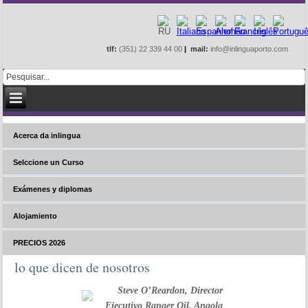
tlf:
(351) 22 339 44 00
|
mail:
info@inlinguaporto.com
Acerca da inlingua
Selccione un Curso
Exámenes y diplomas
Alojamiento
PRECIOS 2026
lo que dicen de nosotros
Steve O’Reardon, Director
Ejecutivo Ranger Oil, Angola