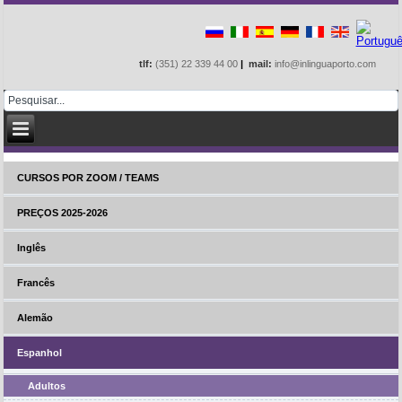
tlf:
(351) 22 339 44 00
|
mail:
info@inlinguaporto.com
CURSOS POR ZOOM / TEAMS
PREÇOS 2025-2026
Inglês
Francês
Alemão
Espanhol
Adultos