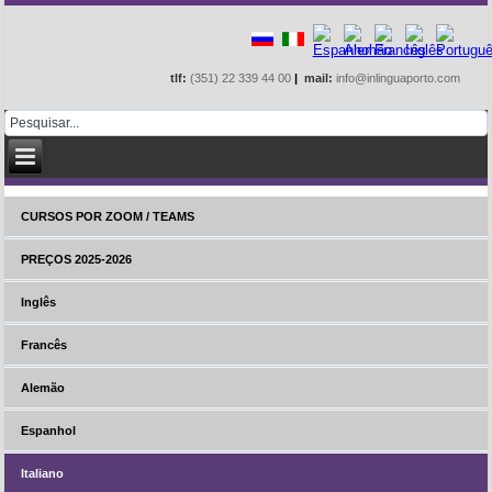
tlf:
(351) 22 339 44 00
|
mail:
info@inlinguaporto.com
CURSOS POR ZOOM / TEAMS
PREÇOS 2025-2026
Inglês
Francês
Alemão
Espanhol
Italiano