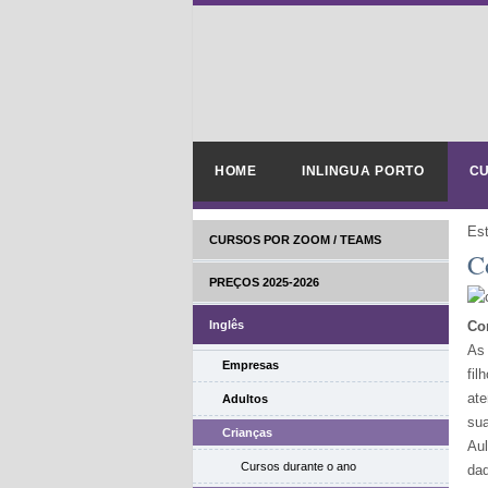
HOME
INLINGUA PORTO
CU
Es
CURSOS POR ZOOM / TEAMS
C
PREÇOS 2025-2026
Inglês
Co
As 
Empresas
fil
ate
Adultos
sua
Crianças
Au
Cursos durante o ano
dad