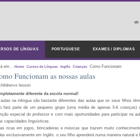
tlf:
RSOS DE LÍNGUAS
PORTUGUESE
EXAMES / DIPLOMAS
tá em...
Como Funcionam
Home
Cursos de Línguas
Inglês
Crianças
omo Funcionam as nossas aulas
mpletamente diferente da escola normal!
aulas na inlingua são bastante diferentes das aulaa que os seus filhos tê
ho fará parte de um pequeno grupo (uma média de apenas 5-6 crianças) si
nção especial do professor e com mais oportunidades para participar na au
s capacidades linguísticas.
las ricas em jogos, brincadeiras e músicas que trazem muito conheciment
as exclusivamente em Inglês: o seu filho aprenderá numa maneira natural e l