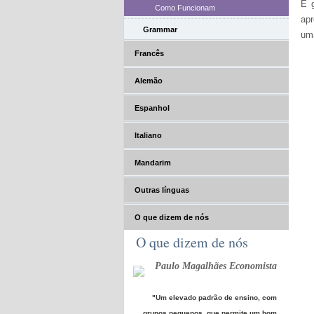
E 
Como Funcionam
apr
Grammar
uma
Francês
Alemão
Espanhol
Italiano
Mandarim
Outras línguas
O que dizem de nós
O que dizem de nós
Paulo Magalhães Economista
"Um elevado padrão de ensino, com
grupos pequenos, que permite um bom