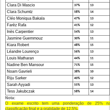
Clara Di Mascio
37%
13
Clara Schumtz
58%
14
Cléo Moniqua Bakala
47%
13
Farèz Rafa
41%
12
Inès Carpentier
54%
13
Jasmine Guemmouz
30%
11
Kiara Robert
48%
15
Léandre Lourenço
56%
13
Louis Matharan
44%
11
Nadine Ben Mansour
71%
15
Noam Gavrieli
38%
10
Riju Sarker
40%
12
Sarah Ayyadi
55%
13
Tess Jakubczak
58%
14
Nota:
O exame escrito tem uma ponderação de 25% n
classificação final e a oralidade de 12,5%.