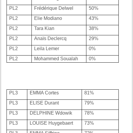
PL2
Frédérique Delwel
50%
PL2
Elie Modiano
43%
PL2
Tara Kian
38%
PL2
Anaïs Declercq
29%
PL2
Leila Lemer
0%
PL2
Mohammed Soualah
0%
PL3
EMMA Cortes
81%
PL3
ELISE Durant
79%
PL3
DELPHINE Wdowik
78%
PL3
LOUISE Huygebaert
73%