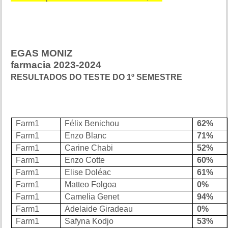
EGAS MONIZ
farmacia 2023-2024
RESULTADOS DO TESTE DO 1º SEMESTRE
Farm1
Félix Benichou
62%
Farm1
Enzo Blanc
71%
Farm1
Carine Chabi
52%
Farm1
Enzo Cotte
60%
Farm1
Elise Doléac
61%
Farm1
Matteo Folgoa
0%
Farm1
Camelia Genet
94%
Farm1
Adelaide Giradeau
0%
Farm1
Safyna Kodjo
53%