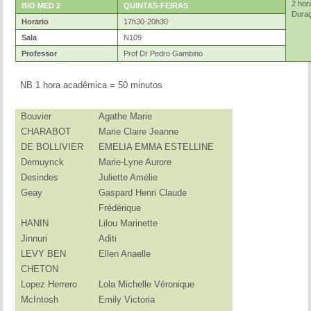
2 hor
BIO MED 2
QUINTAS-FEIRAS
Duraç
Horario
17h30-20h30
Sala
N109
Professor
Prof Dr Pedro Gambino
NB 1 hora acadêmica = 50 minutos
Bouvier
Agathe Marie
CHARABOT
Marie Claire Jeanne
DE BOLLIVIER
EMELIA EMMA ESTELLINE
Demuynck
Marie-Lyne Aurore
Desindes
Juliette Amélie
Geay
Gaspard Henri Claude
Frédérique
HANIN
Lilou Marinette
Jinnuri
Aditi
LEVY BEN
Ellen Anaelle
CHETON
Lopez Herrero
Lola Michelle Véronique
McIntosh
Emily Victoria