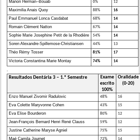
Manon Herman--Bouab
0%
12
Maximilia Anais Quoy
88%
16
Paul Emmanuel Lonca Casdabat
68%
14
Romain Clément Natton
67%
14
Sophie Marie Josephine Petit de la Rhodière
54%
14
Soren Alexandre-Spillemose-Christiansen
44%
13
Théo Rémy Tosser
81%
17
Victoria Constantina Marie Montay
74%
14
.
Exame
Oralidade
Resultados Dentária 3 – 1.º Semestre
escrito
(0-20)
100%
Enzo Manuel Zivomir Radulovic
48%
16
Eva Colette Maryvonne Cohen
43%
15
Eva Elise Bourderon
80%
12
Jean-François Bernard Henri René Clauss
59%
12
Justine Catherine Maryse Agniel
75%
15
Maé Camila Journet
72%
14