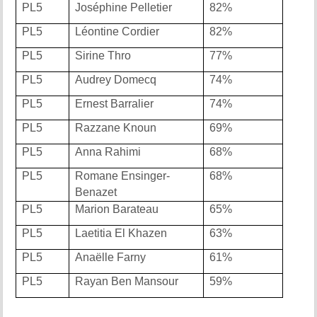
PL5
Joséphine Pelletier
82%
PL5
Léontine Cordier
82%
PL5
Sirine Thro
77%
PL5
Audrey Domecq
74%
PL5
Ernest Barralier
74%
PL5
Razzane Knoun
69%
PL5
Anna Rahimi
68%
PL5
Romane Ensinger-
68%
Benazet
PL5
Marion Barateau
65%
PL5
Laetitia El Khazen
63%
PL5
Anaëlle Farny
61%
PL5
Rayan Ben Mansour
59%