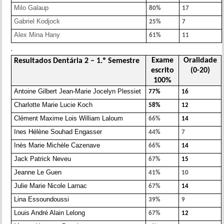
Milo Galaup
80%
17
Gabriel Kodjock
25%
7
Alex Mina Hany
61%
11
.
Exame
Oralidade
Resultados Dentária 2 – 1.º Semestre
escrito
(0-20)
100%
Antoine Gilbert Jean-Marie Jocelyn Plessiet
77%
16
Charlotte Marie Lucie Koch
58%
12
Clément Maxime Lois William Laloum
66%
14
Ines Hélène Souhad Engasser
44%
7
Inès Marie Michèle Cazenave
66%
14
Jack Patrick Neveu
67%
15
Jeanne Le Guen
41%
10
Julie Marie Nicole Larnac
67%
14
Lina Essoundoussi
39%
9
Louis André Alain Lelong
67%
12