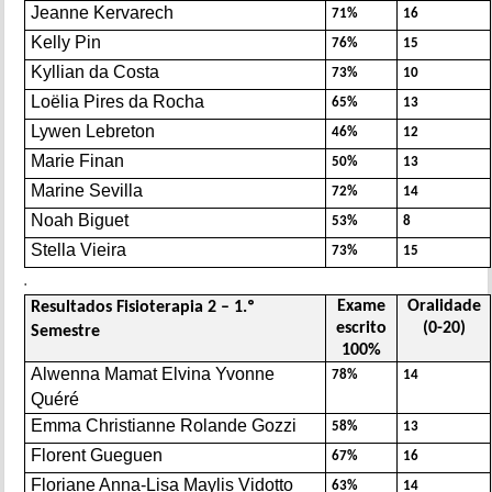
Jeanne Kervarech
71%
16
Kelly Pin
76%
15
Kyllian da Costa
73%
10
Loëlia Pires da Rocha
65%
13
Lywen Lebreton
46%
12
Marie Finan
50%
13
Marine Sevilla
72%
14
Noah Biguet
53%
8
Stella Vieira
73%
15
.
Exame
Oralidade
Resultados Fisioterapia 2 – 1.º
escrito
(0-20)
Semestre
100%
Alwenna Mamat Elvina Yvonne
78%
14
Quéré
Emma Christianne Rolande Gozzi
58%
13
Florent Gueguen
67%
16
Floriane Anna-Lisa Maylis Vidotto
63%
14