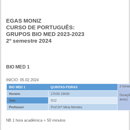
EGAS MONIZ
CURSO DE PORTUGUÊS:
GRUPOS BIO MED 2023-2023
2º semestre 2024
BIO MED 1
INICIO: 05.02.2024
2 hora
BIO MED 1
QUINTAS-FEIRAS
Horario
17h30-19h30
Duração
anos)
Sala
D12
Professor
Prof Drª Silvia Mendes
NB 1 hora acadêmica = 50 minutos