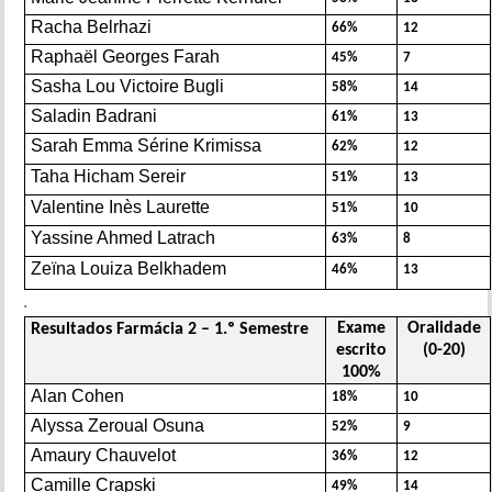
Racha Belrhazi
66%
12
Raphaël Georges Farah
45%
7
Sasha Lou Victoire Bugli
58%
14
Saladin Badrani
61%
13
Sarah Emma Sérine Krimissa
62%
12
Taha Hicham Sereir
51%
13
Valentine Inès Laurette
51%
10
Yassine Ahmed Latrach
63%
8
Zeïna Louiza Belkhadem
46%
13
.
Exame
Oralidade
Resultados Farmácia 2 – 1.º Semestre
escrito
(0-20)
100%
Alan Cohen
18%
10
Alyssa Zeroual Osuna
52%
9
Amaury Chauvelot
36%
12
Camille Crapski
49%
14