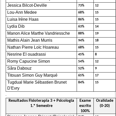
Jessica Bilcot-Deville
73%
12
Lou-Ann Medee
68%
15
Luisa Irène Haas
86%
15
Lydia Dib
63%
14
Manon Alice Marthe Vandriessche
88%
19
Mathis Alain Jean Murris
94%
18
Nathan Pierre Loïc Hoareau
68%
15
Nesrine El ouadrassi
45%
8
Romy Capucine Simon
54%
12
Sâra Dabouz
52%
9
Titouan Simon Guy Marqué
65%
17
Tugdual Marie Sébastien Brunet
84%
15
D'Evry
.
Resultados Fisioterapia 3 + Psicologia
Exame
Oralidade
1.º Semestre
escrito
(0-20)
100%