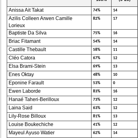
Anissa Ait Takat
74%
14
Azilis Colleen Arwen Camille
82%
17
Lorieux
Baptiste Da Silva
75%
16
Briac Fitamant
54%
14
Castille Thebault
58%
11
Cléo Catora
67%
12
Elsa Brami-Stein
69%
13
Enes Oktay
48%
10
Eponine Farault
53%
0
Ewen Laborde
83%
16
Hanaé Taheri-Berilloux
73%
12
Laina Said
63%
12
Lily-Rose Billoux
81%
13
Louise Boukechiche
41%
12
Mayeul Ayuso Watier
62%
14