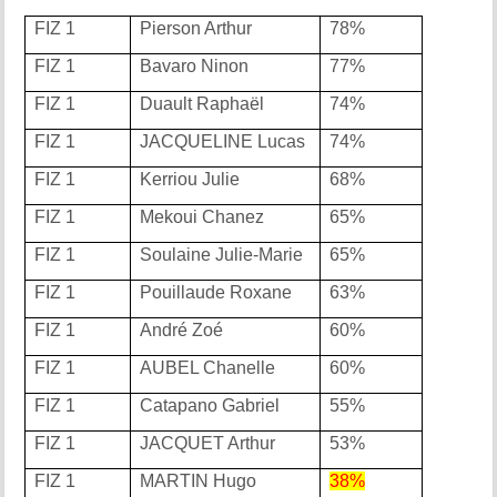
FIZ 1
Pierson Arthur
78%
FIZ 1
Bavaro Ninon
77%
FIZ 1
Duault Raphaël
74%
FIZ 1
JACQUELINE Lucas
74%
FIZ 1
Kerriou Julie
68%
FIZ 1
Mekoui Chanez
65%
FIZ 1
Soulaine Julie-Marie
65%
FIZ 1
Pouillaude Roxane
63%
FIZ 1
André Zoé
60%
FIZ 1
AUBEL Chanelle
60%
FIZ 1
Catapano Gabriel
55%
FIZ 1
JACQUET Arthur
53%
FIZ 1
MARTIN Hugo
38%