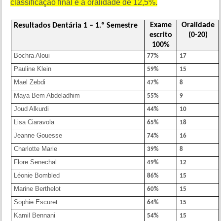
classificação final e a oralidade de 12,5%.
Exame
Oralidade
Resultados Dentária 1 – 1.º Semestre
escrito
(0-20)
100%
Bochra Aloui
77%
17
Pauline Klein
59%
15
Mael Zebdi
47%
8
Maya Bem Abdeladhim
55%
9
Joud Alkurdi
44%
10
Lisa Ciaravola
65%
18
Jeanne Gouesse
74%
16
Charlotte Marie
39%
8
Flore Senechal
49%
12
Léonie Bombled
86%
15
Marine Berthelot
60%
15
Sophie Escuret
64%
15
Kamil Bennani
54%
15