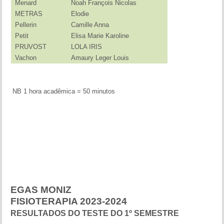
Menard
Noah François Nicolas
METRAS
Elodie
Pellerin
Camille Anna
Petit
Elisa Marie Karoline
PRUVOST
LOLA IRIS
Vachon
Amaury Leger Louis
NB 1 hora acadêmica = 50 minutos
EGAS MONIZ
FISIOTERAPIA 2023-2024
RESULTADOS DO TESTE DO 1º SEMESTRE