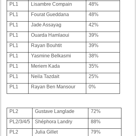
PL1
Lisambre Compain
48%
PL1
Fourat Gueddana
48%
PL1
Jade Assayag
42%
PL1
Ouarda Hamlaoui
39%
PL1
Rayan Bouhtit
39%
PL1
Yasmine Belkasmi
38%
PL1
Meriem Kada
35%
PL1
Neila Tazdait
25%
PL1
Rayan Ben Mansour
0%
PL2
Gustave Langlade
72%
PL2/3/4/5
Shéphora Landry
88%
PL2
Julia Gillet
79%