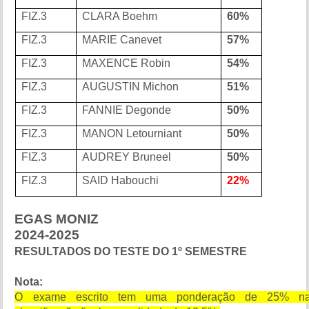
FIZ.3
CLARA Boehm
60%
FIZ.3
MARIE Canevet
57%
FIZ.3
MAXENCE Robin
54%
FIZ.3
AUGUSTIN Michon
51%
FIZ.3
FANNIE Degonde
50%
FIZ.3
MANON Letourniant
50%
FIZ.3
AUDREY Bruneel
50%
FIZ.3
SAID Habouchi
22%
EGAS MONIZ
2024-2025
RESULTADOS DO TESTE DO 1º SEMESTRE
Nota:
O exame escrito tem uma ponderação de 25% n