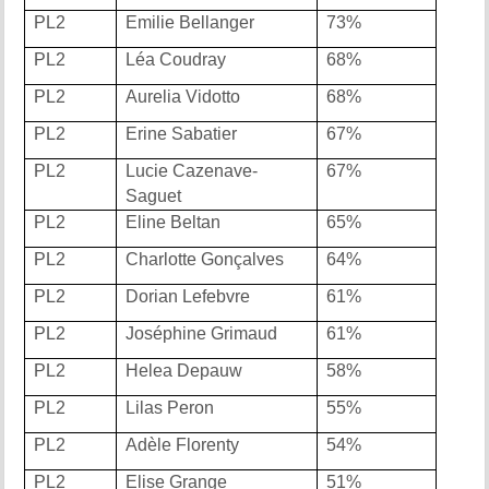
PL2
Emilie Bellanger
73%
PL2
Léa Coudray
68%
PL2
Aurelia Vidotto
68%
PL2
Erine Sabatier
67%
PL2
Lucie Cazenave-
67%
Saguet
PL2
Eline Beltan
65%
PL2
Charlotte Gonçalves
64%
PL2
Dorian Lefebvre
61%
PL2
Joséphine Grimaud
61%
PL2
Helea Depauw
58%
PL2
Lilas Peron
55%
PL2
Adèle Florenty
54%
PL2
Elise Grange
51%