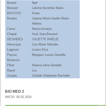
Berard
Npé
Bestard
Lidvine Dorothée Marie
BOCOVIZ
Anais
Bredon
Jeanne Marie-Gaelle Marie-
Hélène
Caron
Neima Amalya
Chapal
Axel Jean-Bernard
DESINDES
JULIETTE AMÉLIE
Henocque
Lisa Marie Nathalie
Lagesse
Louise Elza
Payrou
Margaux Louise Danielle
Benassis
Pibot
Alwena Irène Danièlle
Rayet
Luc
Soudet
Clotilde Stéphanie Rachelle
BIO MED 2
INICIO: 05.02.2024