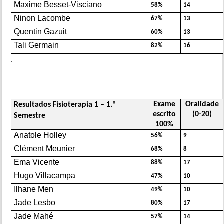
Maxime Besset-Visciano
58%
14
Ninon Lacombe
67%
13
Quentin Gazuit
60%
13
Tali Germain
82%
16
.
Exame
Oralidade
Resultados Fisioterapia 1 – 1.º
escrito
(0-20)
Semestre
100%
Anatole Holley
56%
9
Clément Meunier
68%
8
Ema Vicente
88%
17
Hugo Villacampa
47%
10
Ilhane Men
49%
10
Jade Lesbo
80%
17
Jade Mahé
57%
14