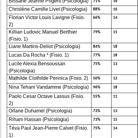
Bissane Jeanne Prigent (Psicologia)
71%
16
Chrislène Camille Livet (Psicologia)
88%
16
Florian Victor Louis Lavigne (Fisio.
66%
14
2)
Killian Ludovic Manuel Berthier
79%
15
(Fisio. 1)
Liane Martins-Deliot (Psicologia)
84%
18
Lucas Da Rocha * (Fisio. 1)
77%
18
Lucile Alexia Bensoussan
75%
13
(Psicologia)
Mathilde Clothilde Pennica (Fisio. 2)
50%
12
Nina Tehani Vandamme (Psicologia)
96%
18
Paolo Cesar Octave Lassus (Fisio.
55%
11
2)
Orlane Duhamel (Psicologia)
73%
13
Riham Hassan (Psicologia)
73%
15
Téva Paul Jean-Pierre Calvet (Fisio.
75%
14
1)