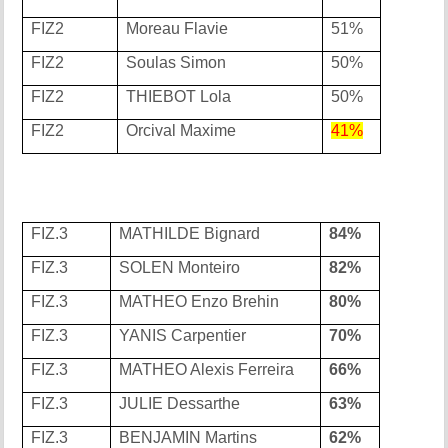
FIZ2
Moreau Flavie
51%
FIZ2
Soulas Simon
50%
FIZ2
THIEBOT Lola
50%
FIZ2
Orcival Maxime
41%
FIZ.3
MATHILDE Bignard
84%
FIZ.3
SOLEN Monteiro
82%
FIZ.3
MATHEO Enzo Brehin
80%
FIZ.3
YANIS Carpentier
70%
FIZ.3
MATHEO Alexis Ferreira
66%
FIZ.3
JULIE Dessarthe
63%
FIZ.3
BENJAMIN Martins
62%