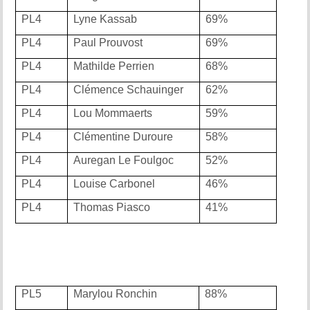
PL4
Lyne Kassab
69%
PL4
Paul Prouvost
69%
PL4
Mathilde Perrien
68%
PL4
Clémence Schauinger
62%
PL4
Lou Mommaerts
59%
PL4
Clémentine Duroure
58%
PL4
Auregan Le Foulgoc
52%
PL4
Louise Carbonel
46%
PL4
Thomas Piasco
41%
PL5
Marylou Ronchin
88%