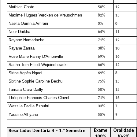
Mathias Costa
50%
12
Maxime Hugues Vercken de Vreuschmen
82%
15
Naella Oumnia Amrani
0%
0
Nour Daikha
64%
11
Rayane Hamadache
71%
12
Rayane Zarraa
38%
10
Rose Marie Fanny D'Amonville
69%
16
Sacha Tom Elliott Wojciechowski
66%
12
Sirine Agnès Ngadi
69%
8
Sixtine Sophie Caroline Bechu
75%
15
Tamara Clara Dailly
50%
15
Théophile Francois Charles Clavel
71%
16
Wassila Fadila Ezouhri
33%
7
Yassine Alhyane
55%
9
.
Exame
Oralidade
Resultados Dentária 4 – 1.º Semestre
100%
(0-20)