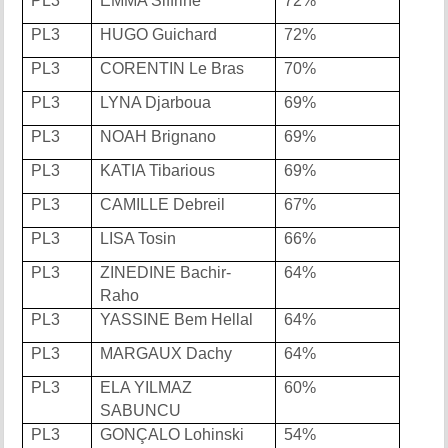
PL3
EMMA Siffrine
72%
PL3
HUGO Guichard
72%
PL3
CORENTIN Le Bras
70%
PL3
LYNA Djarboua
69%
PL3
NOAH Brignano
69%
PL3
KATIA Tibarious
69%
PL3
CAMILLE Debreil
67%
PL3
LISA Tosin
66%
PL3
ZINEDINE Bachir-
64%
Raho
PL3
YASSINE Bem Hellal
64%
PL3
MARGAUX Dachy
64%
PL3
ELA YILMAZ
60%
SABUNCU
PL3
GONÇALO Lohinski
54%