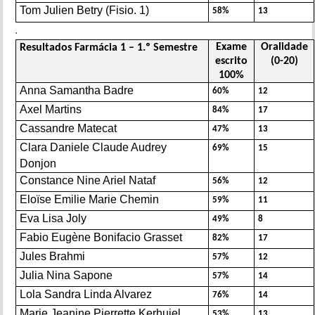
Tom Julien Betry (Fisio. 1)
58%
13
.
Exame
Oralidade
Resultados Farmácia 1 – 1.º Semestre
escrito
(0-20)
100%
Anna Samantha Badre
60%
12
Axel Martins
84%
17
Cassandre Matecat
47%
13
Clara Daniele Claude Audrey
69%
15
Donjon
Constance Nine Ariel Nataf
56%
12
Eloïse Emilie Marie Chemin
59%
11
Eva Lisa Joly
49%
8
Fabio Eugène Bonifacio Grasset
82%
17
Jules Brahmi
57%
12
Julia Nina Sapone
57%
14
Lola Sandra Linda Alvarez
76%
14
Marie Jeanine Pierrette Kerhuiel
53%
13