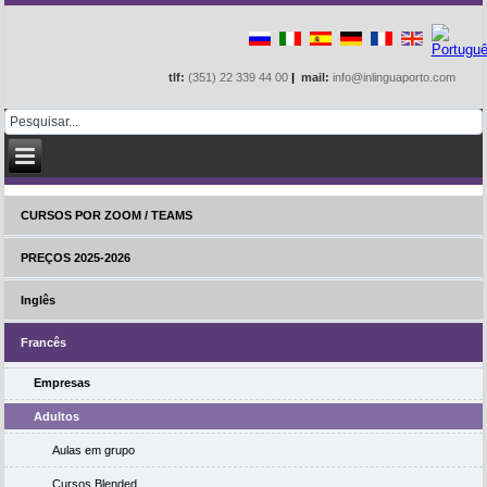
tlf:
(351) 22 339 44 00
|
mail:
info@inlinguaporto.com
CURSOS POR ZOOM / TEAMS
PREÇOS 2025-2026
Inglês
Francês
Empresas
Adultos
Aulas em grupo
Cursos Blended