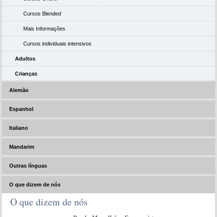
Cursos Blended
Mais Informações
Cursos individuais intensivos
Adultos
Crianças
Alemão
Espanhol
Italiano
Mandarim
Outras línguas
O que dizem de nós
O que dizem de nós