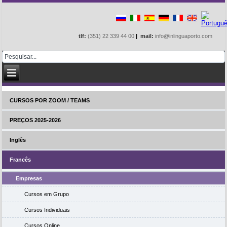
tlf:
(351) 22 339 44 00
|
mail:
info@inlinguaporto.com
CURSOS POR ZOOM / TEAMS
PREÇOS 2025-2026
Inglês
Francês
Empresas
Cursos em Grupo
Cursos Individuais
Cursos Online