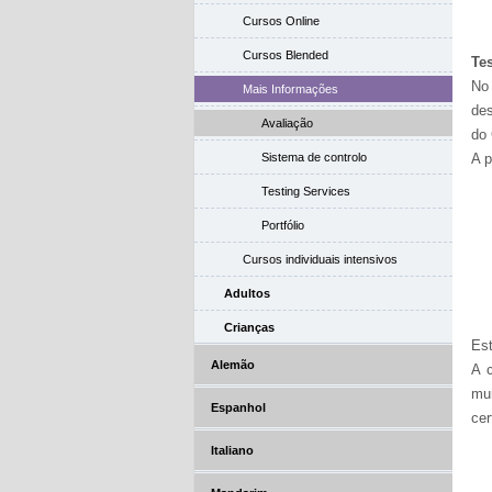
Cursos Online
Cursos Blended
Tes
No 
Mais Informações
des
Avaliação
do 
Sistema de controlo
A p
Testing Services
Portfólio
Cursos individuais intensivos
Adultos
Crianças
Est
Alemão
A c
mu
Espanhol
cer
Italiano