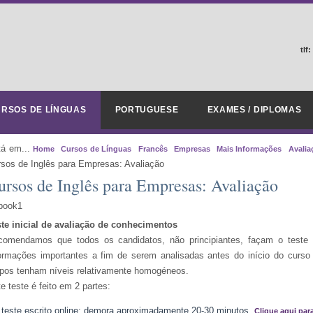
tlf:
RSOS DE LÍNGUAS
PORTUGUESE
EXAMES / DIPLOMAS
tá em...
Home
Cursos de Línguas
Francês
Empresas
Mais Informações
Avalia
sos de Inglês para Empresas: Avaliação
ursos de Inglês para Empresas: Avaliação
ste inicial de avaliação de conhecimentos
comendamos que todos os candidatos, não principiantes, façam o teste d
ormações importantes a fim de serem analisadas antes do início do curso
pos tenham níveis relativamente homogéneos.
e teste é feito em 2 partes:
teste escrito online: demora aproximadamente 20-30 minutos.
Clique aqui para